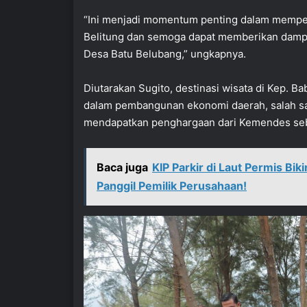
“Ini menjadi momentum penting dalam mempe
Belitung dan semoga dapat memberikan dampa
Desa Batu Belubang,” ungkapnya.
Diutarakan Sugito, destinasi wisata di Kep. B
dalam pembangunan ekonomi daerah, salah sa
mendapatkan penghargaan dari Kemendes seba
Baca juga
‎KIP Parkir di Laut Permis B
Panggil Pemilik Perusahaan!