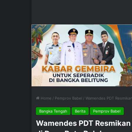
Home
/
Pemprov Babel
/
Wamendes PDT Resmikan 
Bangka Tengah
Berita
Pemprov Babel
Wamendes PDT Resmikan 