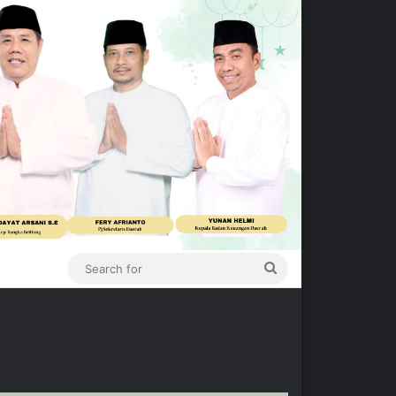
Search
for