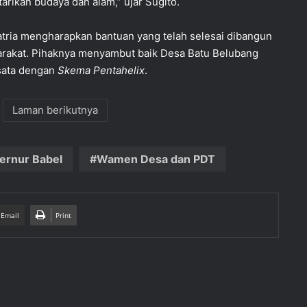
arikan budaya dan alam,” ujar Sugito.
ria mengharapkan bantuan yang telah selesai dibangun
yarakat. Pihaknya menyambut baik Desa Batu Belubang
sata dengan
Skema Pentahelix
.
Laman berikutnya
ernur Babel
Wamen Desa dan PDT
 Email
Print