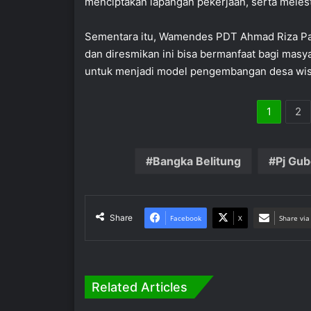
menciptakan lapangan pekerjaan, serta melest
Sementara itu, Wamendes PDT Ahmad Riza Pat
dan diresmikan ini bisa bermanfaat bagi mas
untuk menjadi model pengembangan desa wi
1
2
Bangka Belitung
Pj Gub
Share
Facebook
X
Share via
Related Articles