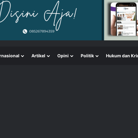
rnasional
Artikel
Opini
Politik
Hukum dan Kri