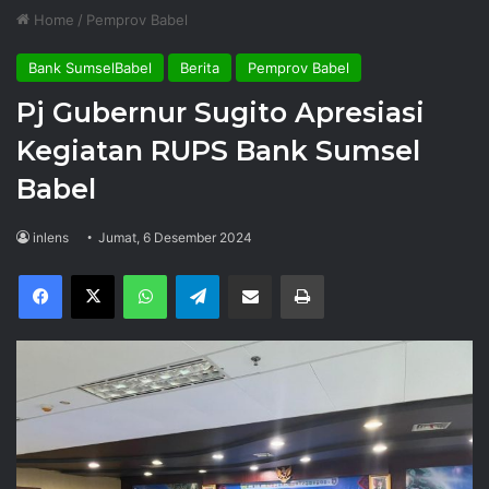
Home
/
Pemprov Babel
Bank SumselBabel
Berita
Pemprov Babel
Pj Gubernur Sugito Apresiasi
Kegiatan RUPS Bank Sumsel
Babel
inlens
Jumat, 6 Desember 2024
Facebook
X
WhatsApp
Telegram
Share via Email
Print