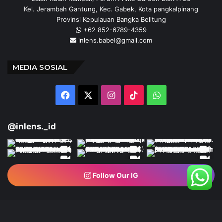
Kel. Jerambah Gantung, Kec. Gabek, Kota pangkalpinang
Provinsi Kepulauan Bangka Belitung
+62 852-6789-4359
inlens.babel@gmail.com
MEDIA SOSIAL
Facebook
X
Instagram
TikTok
WhatsApp
@inlens._id
Follow Our IG
© Copyright 2024 | INLENS.id