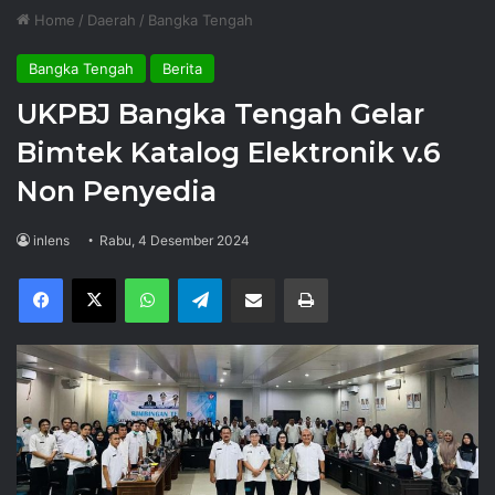
Home
/
Daerah
/
Bangka Tengah
Bangka Tengah
Berita
UKPBJ Bangka Tengah Gelar
Bimtek Katalog Elektronik v.6
Non Penyedia
inlens
Rabu, 4 Desember 2024
Facebook
X
WhatsApp
Telegram
Share via Email
Print