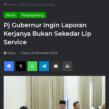
Home
/
Daerah
/
Pangkalpinang
Berita
Pangkalpinang
Pj Gubernur Ingin Laporan
Kerjanya Bukan Sekedar Lip
Service
inlens
Senin, 25 November 2024
Facebook
X
WhatsApp
Telegram
Share via Email
Print