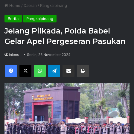
Home
/
Daerah
/
Pangkalpinang
Berita
Pangkalpinang
Jelang Pilkada, Polda Babel
Gelar Apel Pergeseran Pasukan
inlens
Senin, 25 November 2024
Facebook
X
WhatsApp
Telegram
Share via Email
Print