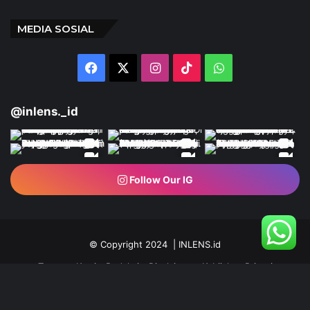
MEDIA SOSIAL
Facebook
X
Instagram
TikTok
WhatsApp
@inlens._id
Follow Our IG
© Copyright 2024 | INLENS.id
Tentang Kami
Redaksi
Disclaimer
Kebijakan Privasi
Ketentuan Penggunaan
Pedoman Media Siber