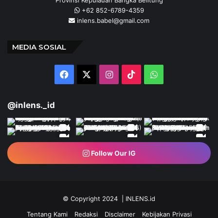
Provinsi Kepulauan Bangka Belitung
+62 852-6789-4359
inlens.babel@gmail.com
MEDIA SOSIAL
Facebook
X
Instagram
TikTok
WhatsApp
@inlens._id
Follow Our IG
© Copyright 2024 | INLENS.id
Tentang Kami
Redaksi
Disclaimer
Kebijakan Privasi