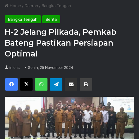
Home
/
Daerah
/
Bangka Tengah
Bangka Tengah
Berita
H-2 Jelang Pilkada, Pemkab
Bateng Pastikan Persiapan
Optimal
inlens
Senin, 25 November 2024
Facebook
X
WhatsApp
Telegram
Share via Email
Print