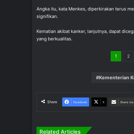
Angka itu, kata Menkes, diperkirakan terus m
signifikan.
Kematian akibat kanker, lanjutnya, dapat diceg
yang berkualitas.
1
2
Kementerian K
Share
Facebook
X
Share via
Related Articles