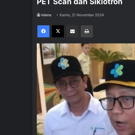
PET Scan dan Siklotron
inlens
Kamis, 21 November 2024
Facebook
X
Share via Email
Print