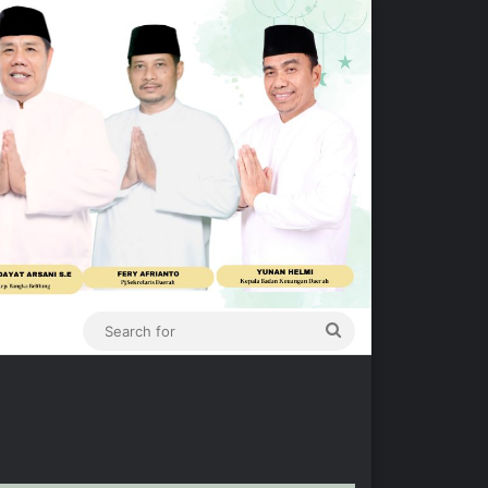
Search
for