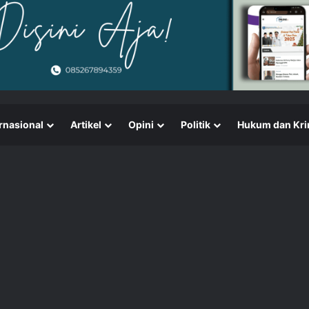
rnasional
Artikel
Opini
Politik
Hukum dan Kri