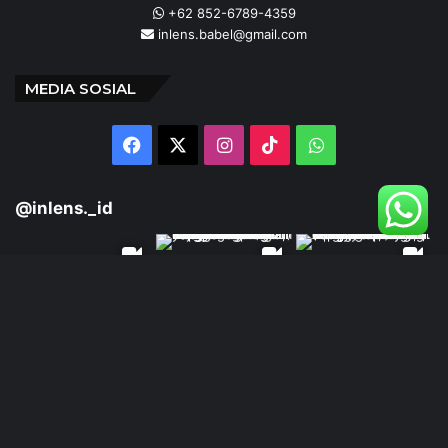
+62 852-6789-4359
inlens.babel@gmail.com
MEDIA SOSIAL
Facebook
X
Instagram
TikTok
WhatsApp
@inlens._id