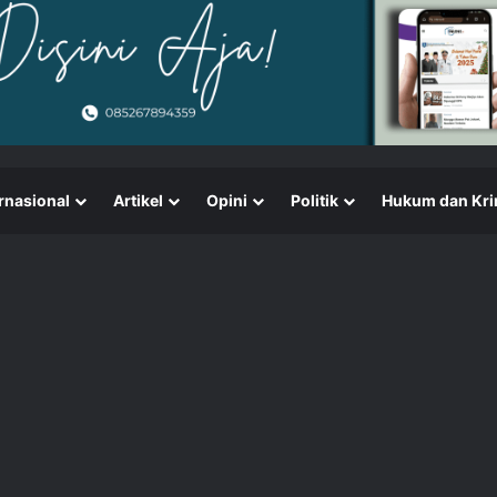
rnasional
Artikel
Opini
Politik
Hukum dan Kri