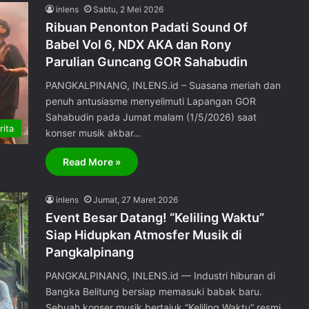
inlens
Sabtu, 2 Mei 2026
Ribuan Penonton Padati Sound Of
Babel Vol 6, NDX AKA dan Rony
Parulian Guncang GOR Sahabudin
PANGKALPINANG, INLENS.id – Suasana meriah dan
penuh antusiasme menyelimuti Lapangan GOR
Sahabudin pada Jumat malam (1/5/2026) saat
rita
konser musik akbar…
Read More »
inlens
Jumat, 27 Maret 2026
Event Besar Datang! “Keliling Waktu”
Siap Hidupkan Atmosfer Musik di
Pangkalpinang
PANGKALPINANG, INLENS.id — Industri hiburan di
Bangka Belitung bersiap memasuki babak baru.
Sebuah konser musik bertajuk “Keliling Waktu” resmi