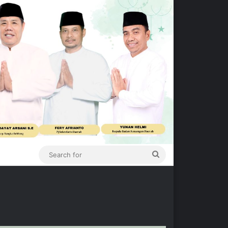
Search
for