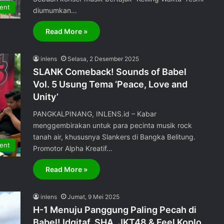
ent
diumumkan…
Read More »
inlens
Selasa, 2 Desember 2025
SLANK Comeback! Sounds of Babel
Vol. 5 Usung Tema ‘Peace, Love and
Unity’
PANGKALPINANG, INLENS.id – Kabar
menggembirakan untuk para pecinta musik rock
tanah air, khususnya Slankers di Bangka Belitung.
ent
Promotor Alpha Kreatif…
Read More »
inlens
Jumat, 9 Mei 2025
H-1 Menuju Panggung Paling Pecah di
Babel! Idgitaf, SHA, JKT48 & Feel Koplo