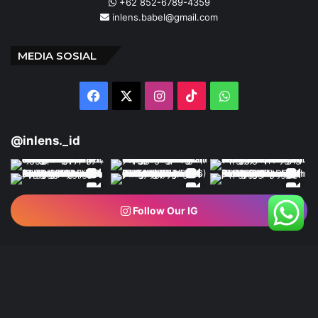
+62 852-6789-4359
inlens.babel@gmail.com
MEDIA SOSIAL
Facebook
X
Instagram
TikTok
WhatsApp
@inlens._id
Follow Our IG
© Copyright 2024 | INLENS.id
Tentang Kami
Redaksi
Disclaimer
Kebijakan Privasi