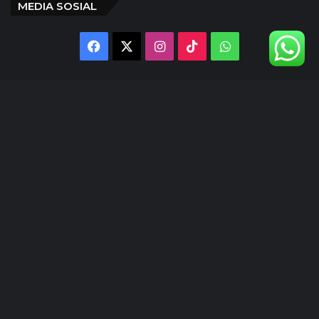
MEDIA SOSIAL
Facebook
X
Instagram
TikTok
WhatsApp
@inlens._id
Follow Our IG
© Copyright 2024 | INLENS.id
Tentang Kami
Redaksi
Disclaimer
Kebijakan Privasi
Ketentuan Penggunaan
Pedoman Media Siber
Kode Etik Jurnalistik
Kontak Kami