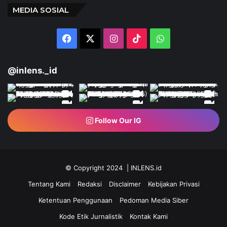
MEDIA SOSIAL
Facebook
X
Instagram
TikTok
WhatsApp
@inlens._id
Follow Our IG
© Copyright 2024 | INLENS.id
Tentang Kami
Redaksi
Disclaimer
Kebijakan Privasi
Ketentuan Penggunaan
Pedoman Media Siber
Kode Etik Jurnalistik
Kontak Kami