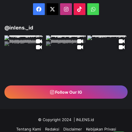
PT. SALSHEI MAHARANI MEDIA
Jalan Kulan Kampak, Perum Prima Garden Blok A 25
Kel. Jerambah Gantung, Kec. Gabek, Kota pangkalpinang
Provinsi Kepulauan Bangka Belitung
+62 852-6789-4359
inlens.babel@gmail.com
MEDIA SOSIAL
Facebook
X
Instagram
TikTok
WhatsApp
@inlens._id
Follow Our IG