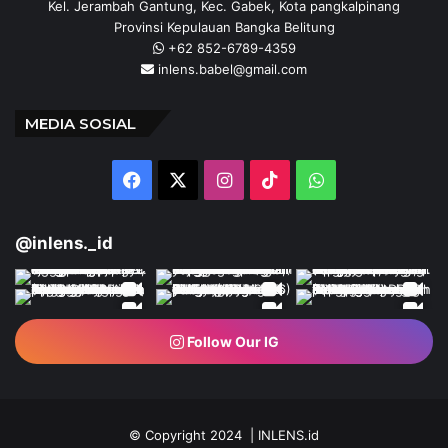
Kel. Jerambah Gantung, Kec. Gabek, Kota pangkalpinang
Provinsi Kepulauan Bangka Belitung
+62 852-6789-4359
inlens.babel@gmail.com
MEDIA SOSIAL
Facebook
X
Instagram
TikTok
WhatsApp
@inlens._id
Follow Our IG
© Copyright 2024 | INLENS.id