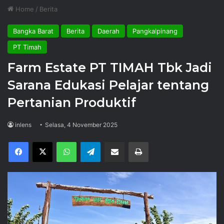
Home
/
Berita
Bangka Barat
Berita
Daerah
Pangkalpinang
PT Timah
Farm Estate PT TIMAH Tbk Jadi
Sarana Edukasi Pelajar tentang
Pertanian Produktif
inlens
Selasa, 4 November 2025
Facebook
X
WhatsApp
Telegram
Share via Email
Print