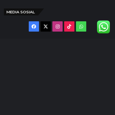
MEDIA SOSIAL
Facebook
X
Instagram
TikTok
WhatsApp
@inlens._id
Follow Our IG
© Copyright 2024 | INLENS.id
Tentang Kami
Redaksi
Disclaimer
Kebijakan Privasi
Ketentuan Penggunaan
Pedoman Media Siber