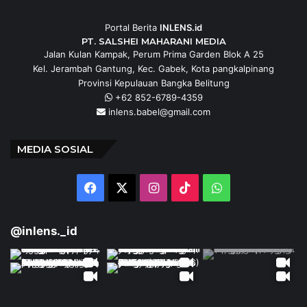
Portal Berita
INLENS.id
PT. SALSHEI MAHARANI MEDIA
Jalan Kulan Kampak, Perum Prima Garden Blok A 25
Kel. Jerambah Gantung, Kec. Gabek, Kota pangkalpinang
Provinsi Kepulauan Bangka Belitung
+62 852-6789-4359
inlens.babel@gmail.com
MEDIA SOSIAL
Facebook
X
Instagram
TikTok
WhatsApp
@inlens._id
Follow Our IG