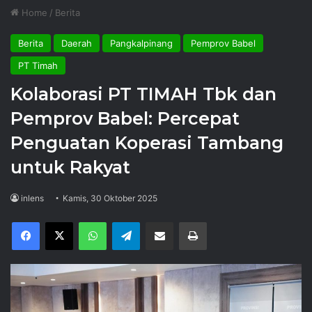
Home
/
Berita
Berita
Daerah
Pangkalpinang
Pemprov Babel
PT Timah
Kolaborasi PT TIMAH Tbk dan
Pemprov Babel: Percepat
Penguatan Koperasi Tambang
untuk Rakyat
inlens
Kamis, 30 Oktober 2025
Facebook
X
WhatsApp
Telegram
Share via Email
Print