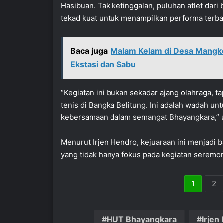
Hasibuan. Tak ketinggalan, puluhan atlet dari
tekad kuat untuk menampilkan performa terba
Baca juga
Malam Kelam di Desa Mangko
Ekstasi dan Sabu
“Kegiatan ini bukan sekadar ajang olahraga, ta
tenis di Bangka Belitung. Ini adalah wadah u
kebersamaan dalam semangat Bhayangkara,” u
Menurut Irjen Hendro, kejuaraan ini menjadi 
yang tidak hanya fokus pada kegiatan seremo
1
2
HUT Bhayangkara
Irjen