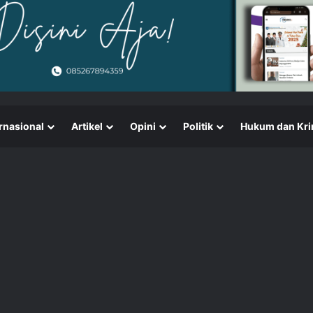
rnasional
Artikel
Opini
Politik
Hukum dan Kri