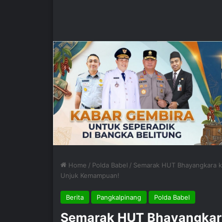
Home
/
Polda Babel
/
Semarak HUT Bhayangkara ke-
Unjuk Kemampuan!
Berita
Pangkalpinang
Polda Babel
Semarak HUT Bhayangkara 