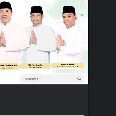
Search
for