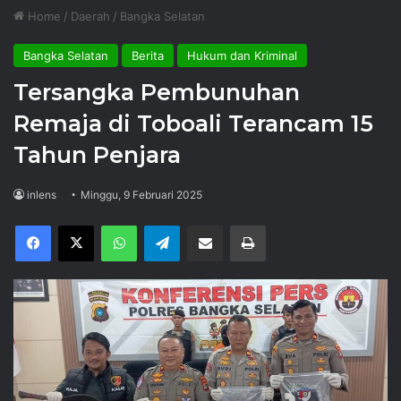
Home
/
Daerah
/
Bangka Selatan
Bangka Selatan
Berita
Hukum dan Kriminal
Tersangka Pembunuhan
Remaja di Toboali Terancam 15
Tahun Penjara
inlens
Minggu, 9 Februari 2025
Facebook
X
WhatsApp
Telegram
Share via Email
Print