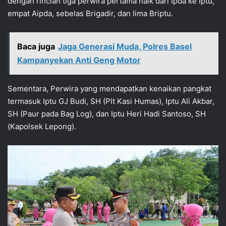
dengan rincian tiga perwira pertama naik dari Ipda ke Iptu,
empat Aipda, sebelas Brigadir, dan lima Briptu.
Baca juga
Jaga Generasi Muda, Polres Basel
Kampanyekan Anti Geng Motor
Sementara, Perwira yang mendapatkan kenaikan pangkat
termasuk Iptu GJ Budi, SH (Plt Kasi Humas), Iptu Ali Akbar,
SH (Paur pada Bag Log), dan Iptu Heri Hadi Santoso, SH
(Kapolsek Lepong).