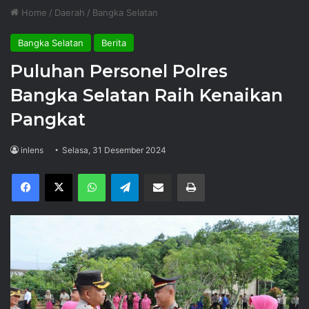
Home
/
Daerah
/
Bangka Selatan
Bangka Selatan
Berita
Puluhan Personel Polres
Bangka Selatan Raih Kenaikan
Pangkat
inlens
Selasa, 31 Desember 2024
Facebook
X
WhatsApp
Telegram
Share via Email
Print