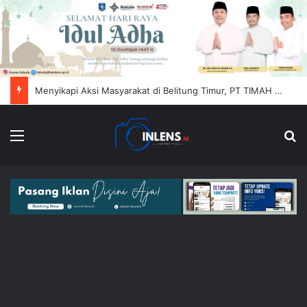
Menyikapi Aksi Masyarakat di Belitung Timur, PT TIMAH (Persero) Tbk Himbau Jaga Kondusifitas
Menu
Se