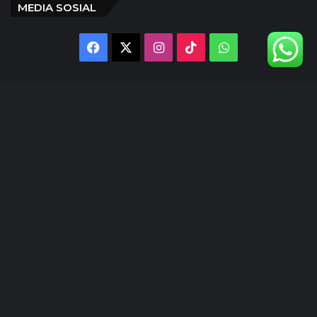
MEDIA SOSIAL
Facebook
X
Instagram
TikTok
WhatsApp
@inlens._id
Follow Our IG
© Copyright 2024 | INLENS.id
Tentang Kami
Redaksi
Disclaimer
Kebijakan Privasi
Ketentuan Penggunaan
Pedoman Media Siber
Kode Etik Jurnalistik
Kontak Kami