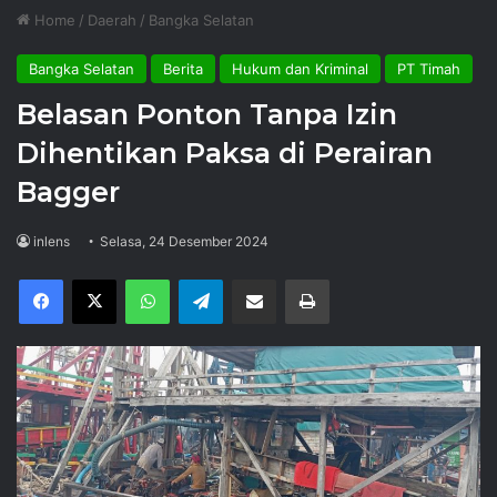
Home
/
Daerah
/
Bangka Selatan
Bangka Selatan
Berita
Hukum dan Kriminal
PT Timah
Belasan Ponton Tanpa Izin
Dihentikan Paksa di Perairan
Bagger
inlens
Selasa, 24 Desember 2024
Facebook
X
WhatsApp
Telegram
Share via Email
Print