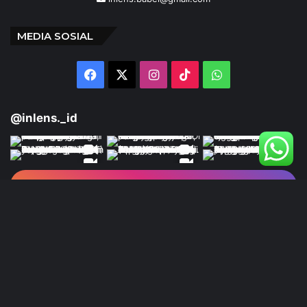
MEDIA SOSIAL
Facebook
X
Instagram
TikTok
WhatsApp
@inlens._id
Follow Our IG
© Copyright 2024 | INLENS.id
Tentang Kami
Redaksi
Disclaimer
Kebijakan Privasi
Ketentuan Penggunaan
Pedoman Media Siber