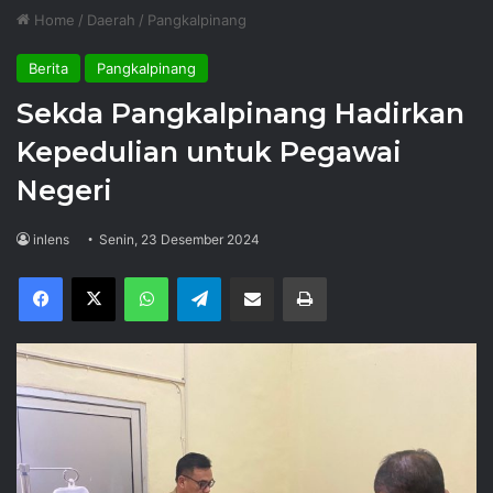
Home
/
Daerah
/
Pangkalpinang
Berita
Pangkalpinang
Sekda Pangkalpinang Hadirkan
Kepedulian untuk Pegawai
Negeri
inlens
Senin, 23 Desember 2024
Facebook
X
WhatsApp
Telegram
Share via Email
Print