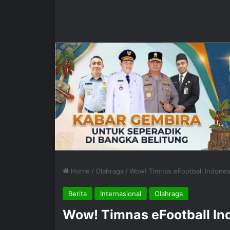
Home
/
Olahraga
/
Wow! Timnas eFootball Indones
Berita
Internasional
Olahraga
Wow! Timnas eFootball Ind