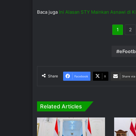
Baca juga
Ini Alasan STY Mainkan Asnawi di Ki
1
2
eFootba
Share
Facebook
X
Share via
Related Articles