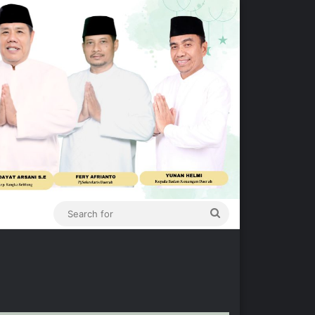
Search
for