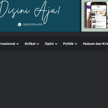
rnasional
Artikel
Opini
Politik
Hukum dan Kri