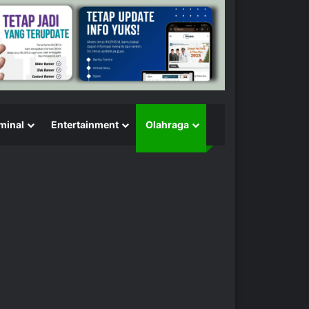
minal
Entertainment
Olahraga