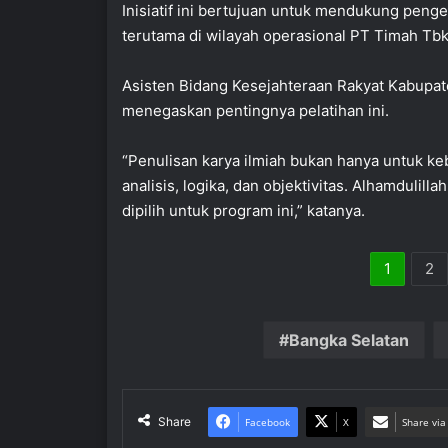
Inisiatif ini bertujuan untuk mendukung pen
terutama di wilayah operasional PT Timah Tbk
Asisten Bidang Kesejahteraan Rakyat Kabupat
menegaskan pentingnya pelatihan ini.
“Penulisan karya ilmiah bukan hanya untuk keb
analisis, logika, dan objektivitas. Alhamdulil
dipilih untuk program ini,” katanya.
1
2
Bangka Selatan
Share
Facebook
X
Share via