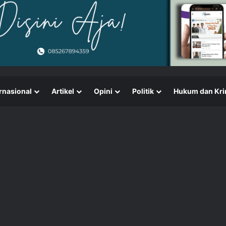
rnasional
Artikel
Opini
Politik
Hukum dan Kri