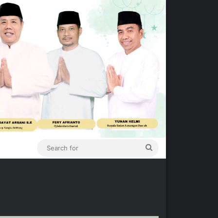
Search
for