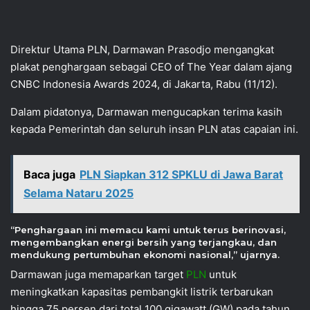
Direktur Utama PLN, Darmawan Prasodjo mengangkat
plakat penghargaan sebagai CEO of The Year dalam ajang
CNBC Indonesia Awards 2024, di Jakarta, Rabu (11/12).
Dalam pidatonya, Darmawan mengucapkan terima kasih
kepada Pemerintah dan seluruh insan PLN atas capaian ini.
Baca juga
PLN Siapkan 312 SPKLU di Jawa Barat
Selama Nataru 2025
“Penghargaan ini memacu kami untuk terus berinovasi,
mengembangkan energi bersih yang terjangkau, dan
mendukung pertumbuhan ekonomi nasional,” ujarnya.
Darmawan juga memaparkan target
PLN
untuk
meningkatkan kapasitas pembangkit listrik terbarukan
hingga 75 persen dari total 100 gigawatt (GW) pada tahun