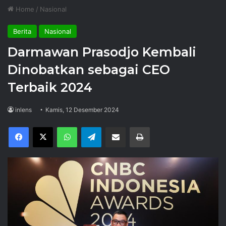
Home
/
Nasional
Berita
Nasional
Darmawan Prasodjo Kembali
Dinobatkan sebagai CEO
Terbaik 2024
inlens
Kamis, 12 Desember 2024
Facebook
X
WhatsApp
Telegram
Share via Email
Print