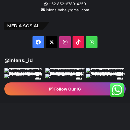
+62 852-6789-4359
inlens.babel@gmail.com
MEDIA SOSIAL
Facebook
X
Instagram
TikTok
WhatsApp
@inlens._id
Follow Our IG
© Copyright 2024 | INLENS.id
Tentang Kami
Redaksi
Disclaimer
Kebijakan Privasi