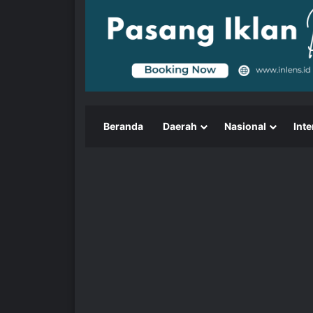
Beranda
Daerah
Nasional
Inte