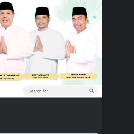
Search
for