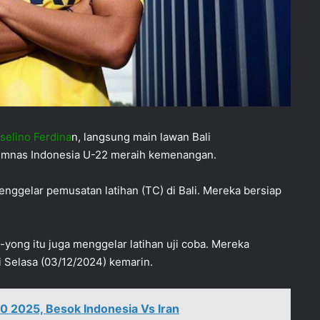
selino Ferdina
n, langsung main lawan Bali
Timnas Indonesia U-22 meraih kemenangan.
nggelar pemusatan latihan (TC) di Bali. Mereka bersiap
-yong itu juga menggelar latihan uji coba. Mereka
ri Selasa (03/12/2024) kemarin.
20 2025, Besok Indonesia Vs Iran