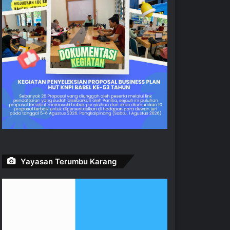
Yayasan Terumbu Karang