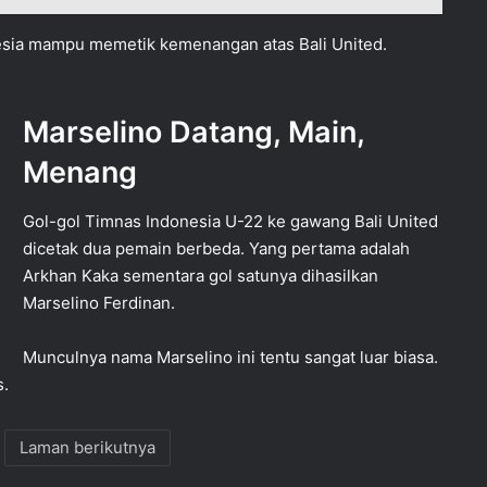
sia mampu memetik kemenangan atas Bali United.
Marselino Datang, Main,
Menang
Gol-gol Timnas Indonesia U-22 ke gawang Bali United
dicetak dua pemain berbeda. Yang pertama adalah
Arkhan Kaka sementara gol satunya dihasilkan
Marselino Ferdinan.
Munculnya nama Marselino ini tentu sangat luar biasa.
s.
Laman berikutnya