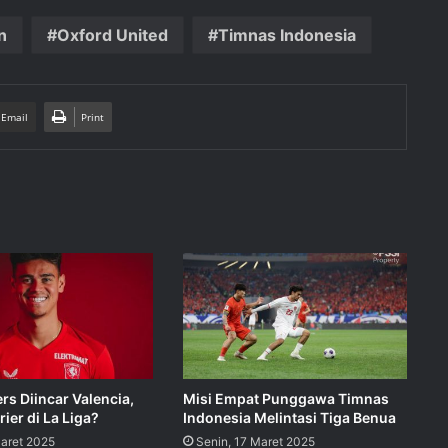
n
Oxford United
Timnas Indonesia
 Email
Print
rs Diincar Valencia,
Misi Empat Punggawa Timnas
rier di La Liga?
Indonesia Melintasi Tiga Benua
Maret 2025
Senin, 17 Maret 2025