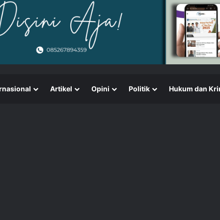
rnasional
Artikel
Opini
Politik
Hukum dan Kri