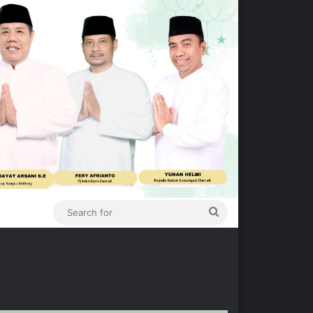
Search
for