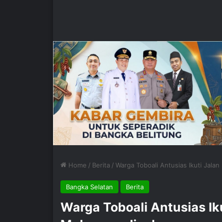
Home
/
Berita
/
Warga Toboali Antusias Ikuti Jal
Bangka Selatan
Berita
Warga Toboali Antusias Ik