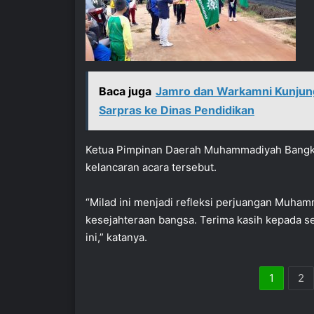
Baca juga
Jamro dan Warkamni Kunjung
Sarpras ke Dinas Pendidikan
Ketua Pimpinan Daerah Muhammadiyah Bangka
kelancaran acara tersebut.
“Milad ini menjadi refleksi perjuangan Muh
kesejahteraan bangsa. Terima kasih kepada 
ini,” katanya.
1
2