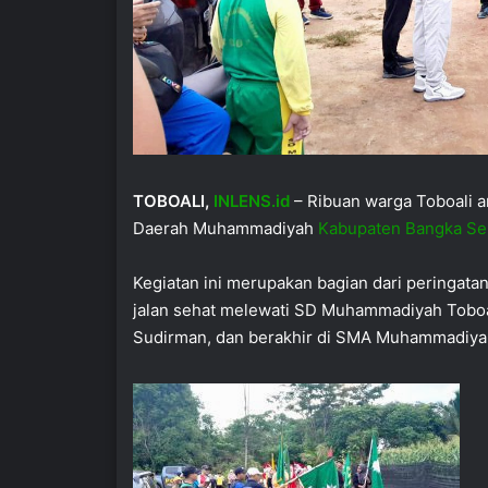
TOBOALI,
INLENS.id
– Ribuan warga Toboali an
Daerah Muhammadiyah
Kabupaten Bangka Se
Kegiatan ini merupakan bagian dari peringata
jalan sehat melewati SD Muhammadiyah Toboal
Sudirman, dan berakhir di SMA Muhammadiyah