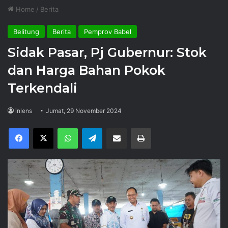
Home
/
Berita
Belitung
Berita
Pemprov Babel
Sidak Pasar, Pj Gubernur: Stok
dan Harga Bahan Pokok
Terkendali
inlens
Jumat, 29 November 2024
Facebook
X
WhatsApp
Telegram
Share via Email
Print