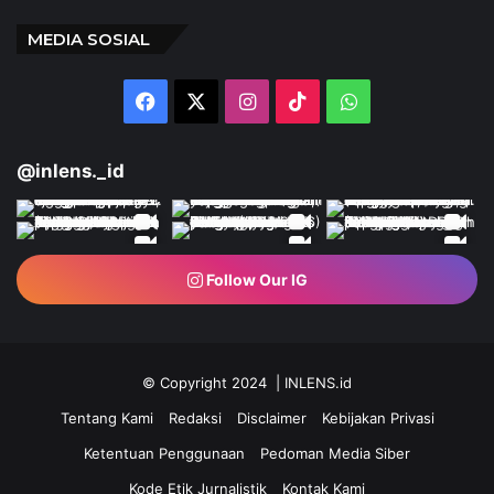
MEDIA SOSIAL
Facebook
X
Instagram
TikTok
WhatsApp
@inlens._id
Follow Our IG
© Copyright 2024 | INLENS.id
Tentang Kami
Redaksi
Disclaimer
Kebijakan Privasi
Ketentuan Penggunaan
Pedoman Media Siber
Kode Etik Jurnalistik
Kontak Kami