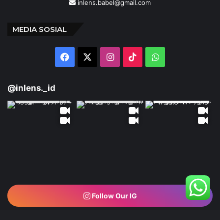
inlens.babel@gmail.com
MEDIA SOSIAL
Facebook
X
Instagram
TikTok
WhatsApp
@inlens._id
Follow Our IG
© Copyright 2024 | INLENS.id
Tentang Kami
Redaksi
Disclaimer
Kebijakan Privasi
Ketentuan Penggunaan
Pedoman Media Siber