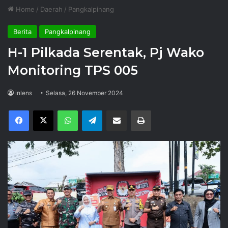
Home
/
Daerah
/
Pangkalpinang
Berita
Pangkalpinang
H-1 Pilkada Serentak, Pj Wako
Monitoring TPS 005
inlens
Selasa, 26 November 2024
Facebook
X
WhatsApp
Telegram
Share via Email
Print