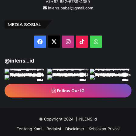
+62 852-6789-4359
inlens.babel@gmail.com
MEDIA SOSIAL
Facebook
X
Instagram
TikTok
WhatsApp
@inlens._id
Follow Our IG
© Copyright 2024 | INLENS.id
Tentang Kami
Redaksi
Disclaimer
Kebijakan Privasi