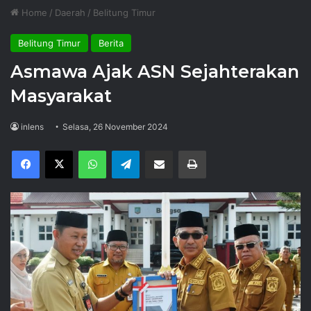
Home
/
Daerah
/
Belitung Timur
Belitung Timur
Berita
Asmawa Ajak ASN Sejahterakan
Masyarakat
inlens
Selasa, 26 November 2024
Facebook
X
WhatsApp
Telegram
Share via Email
Print