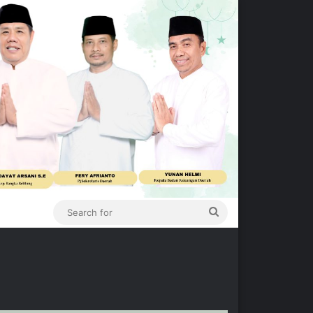
Search
for