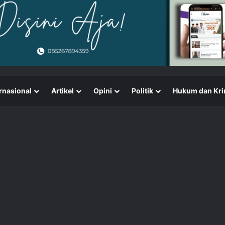
rnasional
Artikel
Opini
Politik
Hukum dan Kri