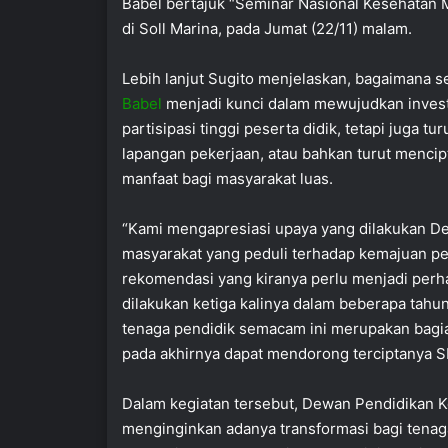
Babel bertajuk “Seminar Nasional Kesehatan 
di Soll Marina, pada Jumat (22/11) malam.
Lebih lanjut Sugito menjelaskan, bagaimana se
Babel
menjadi kunci dalam mewujudkan invest
partisipasi tinggi peserta didik, tetapi jug
lapangan pekerjaan, atau bahkan turut menci
manfaat bagi masyarakat luas.
“Kami mengapresiasi upaya yang dilakukan Dew
masyarakat yang peduli terhadap kemajuan p
rekomendasi yang kiranya perlu menjadi perhat
dilakukan ketiga kalinya dalam beberapa tahu
tenaga pendidik semacam ini merupakan bagian
pada akhirnya dapat mendorong terciptanya S
Dalam kegiatan tersebut, Dewan Pendidikan 
menginginkan adanya transformasi bagi tenaga