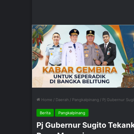
Home
/
Daerah
/
Pangkalpinang
/
Pj Gubernur Sug
Berita
Pangkalpinang
Pj Gubernur Sugito Tekan