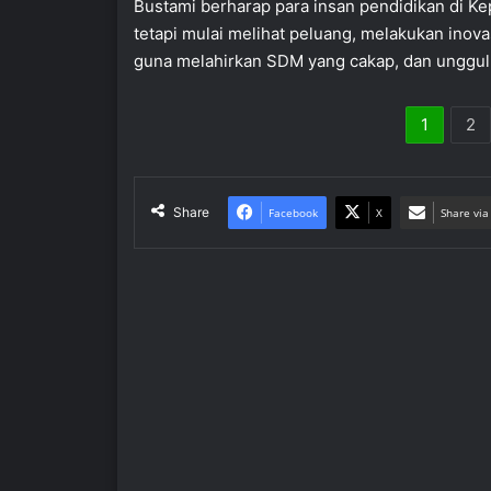
Bustami berharap para insan pendidikan di Kep
tetapi mulai melihat peluang, melakukan ino
guna melahirkan SDM yang cakap, dan unggul
1
2
Share
Facebook
X
Share via