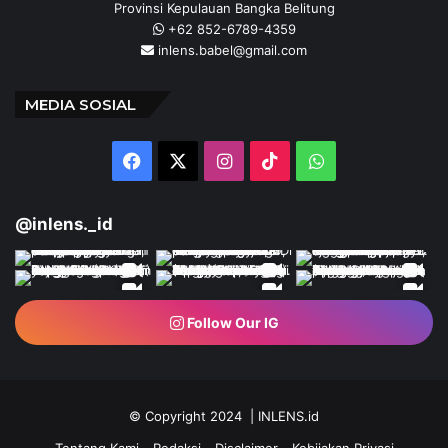
Provinsi Kepulauan Bangka Belitung
+62 852-6789-4359
inlens.babel@gmail.com
MEDIA SOSIAL
Facebook
X
Instagram
TikTok
WhatsApp
@inlens._id
Follow Our IG
© Copyright 2024 | INLENS.id