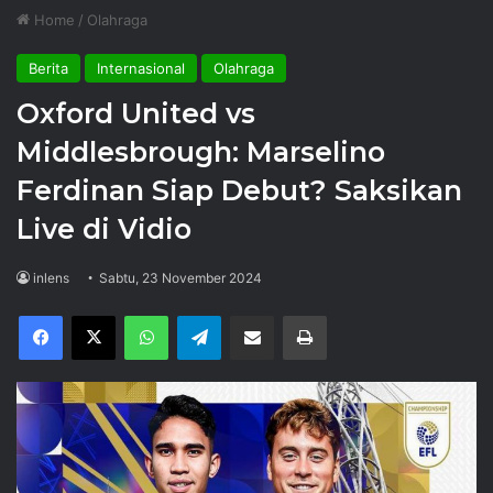
Home
/
Olahraga
Berita
Internasional
Olahraga
Oxford United vs
Middlesbrough: Marselino
Ferdinan Siap Debut? Saksikan
Live di Vidio
inlens
Sabtu, 23 November 2024
Facebook
X
WhatsApp
Telegram
Share via Email
Print