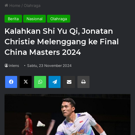
Home
/
Olahraga
Berita
Nasional
Olahraga
Kalahkan Shi Yu Qi, Jonatan
Christie Melenggang ke Final
China Masters 2024
inlens
Sabtu, 23 November 2024
Facebook
X
WhatsApp
Telegram
Share via Email
Print