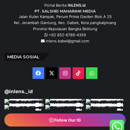
Portal Berita
INLENS.id
PT. SALSHEI MAHARANI MEDIA
Jalan Kulan Kampak, Perum Prima Garden Blok A 25
Kel. Jerambah Gantung, Kec. Gabek, Kota pangkalpinang
Provinsi Kepulauan Bangka Belitung
+62 852-6789-4359
inlens.babel@gmail.com
MEDIA SOSIAL
Facebook
X
Instagram
TikTok
WhatsApp
@inlens._id
Follow Our IG