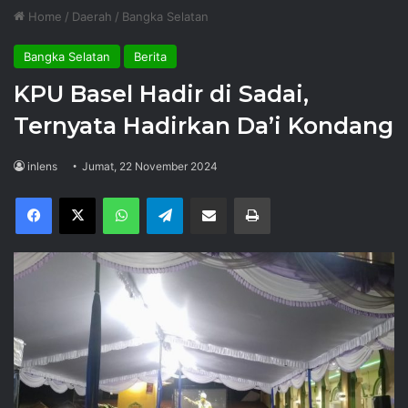
Home
/
Daerah
/
Bangka Selatan
Bangka Selatan
Berita
KPU Basel Hadir di Sadai,
Ternyata Hadirkan Da’i Kondang
inlens
Jumat, 22 November 2024
Facebook
X
WhatsApp
Telegram
Share via Email
Print