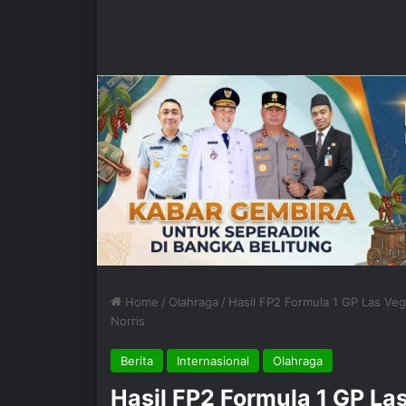
Home
/
Olahraga
/
Hasil FP2 Formula 1 GP Las Veg
Norris
Berita
Internasional
Olahraga
Hasil FP2 Formula 1 GP La