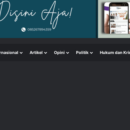
rnasional
Artikel
Opini
Politik
Hukum dan Kri