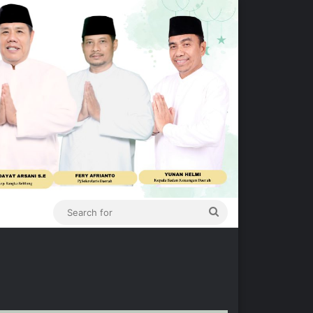
Search
for