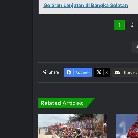
Gelaran Lanjutan di Bangka Selatan
1
2
Share
Facebook
X
Share via
Related Articles