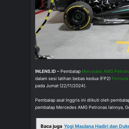
INLENS.ID –
Pembalap
Mercedes AMG Petron
dalam sesi latihan bebas kedua (FP2)
Formula
pada Jumat (22/11/2024).
Pembalap asal Inggris ini diikuti oleh pembal
pembalap Mercedes AMG Petronas lainnya, Geor
Baca juga
Yogi Maulana Hadiri dan Du