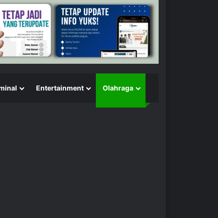
minal
Entertainment
Olahraga