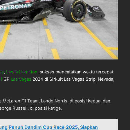
as
,
Lewis Hamilton
, sukses mencatatkan waktu tercepat
 1
GP
Las Vegas
2024 di Sirkuit Las Vegas Strip, Nevada,
ap McLaren F1 Team, Lando Norris, di posisi kedua, dan
ge Russell, di posisi ketiga.
kung Penuh Dandim Cup Race 2025, Siapkan