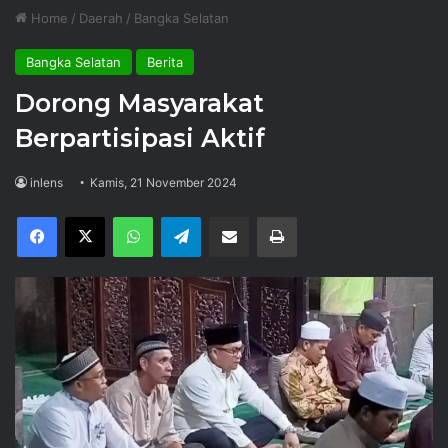
Home
/
Daerah
/
Bangka Selatan
Bangka Selatan
Berita
Dorong Masyarakat
Berpartisipasi Aktif
inlens
Kamis, 21 November 2024
Facebook
X
WhatsApp
Telegram
Share via Email
Print