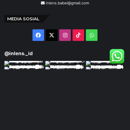
inlens.babel@gmail.com
MEDIA SOSIAL
Facebook
X
Instagram
TikTok
WhatsApp
@inlens._id
Follow Our IG
© Copyright 2024 | INLENS.id
Tentang Kami
Redaksi
Disclaimer
Kebijakan Privasi
Ketentuan Penggunaan
Pedoman Media Siber