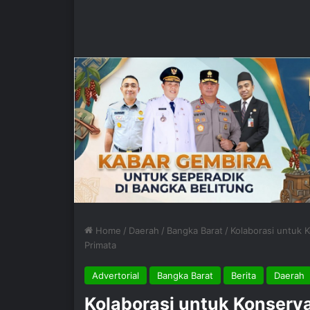
Home
/
Daerah
/
Bangka Barat
/
Kolaborasi untuk 
Primata
Advertorial
Bangka Barat
Berita
Daerah
Kolaborasi untuk Konserv