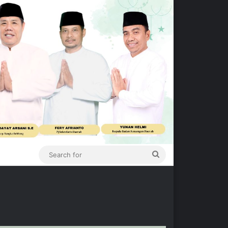
Search
for