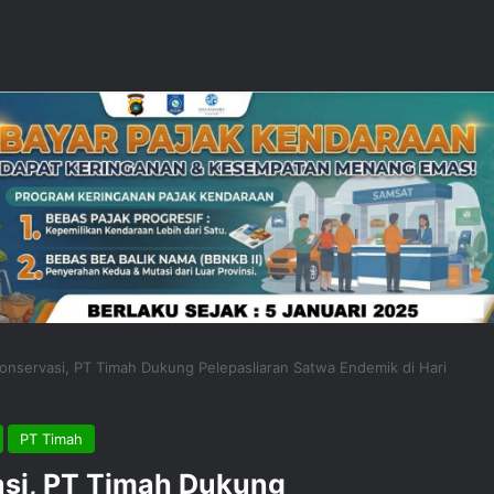
Konservasi, PT Timah Dukung Pelepasliaran Satwa Endemik di Hari
PT Timah
asi, PT Timah Dukung