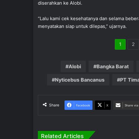
diserahkan ke Alobi.
“Lalu kami cek kesehatanya dan selama beberapa
menyatakan siap untuk dilepas,” ujarnya.
1
2
Alobi
Bangka Barat
Nyticebus Bancanus
PT Tim
Share
Facebook
X
Share via
Related Articles