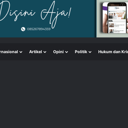
rnasional
Artikel
Opini
Politik
Hukum dan Kri