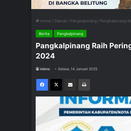
Home
/
Daerah
/
Pangkalpinang
/
Pangkalpinang R
Berita
Pangkalpinang
Pangkalpinang Raih Perin
2024
inlens
Selasa, 14 Januari 2025
Facebook
X
Share via Email
Print