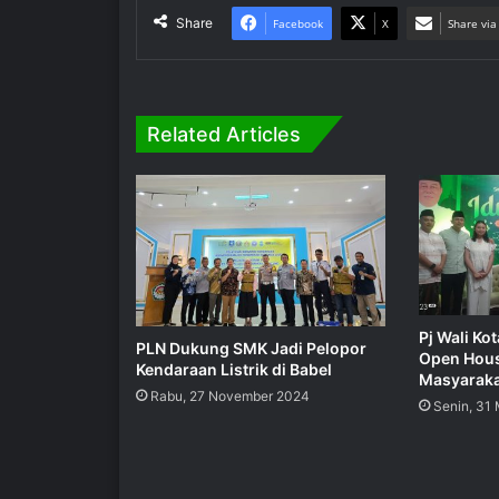
Share
Facebook
X
Share via
Related Articles
Pj Wali Ko
PLN Dukung SMK Jadi Pelopor
Open House
Kendaraan Listrik di Babel
Masyarakat
Rabu, 27 November 2024
Senin, 31