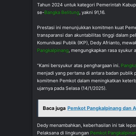
Tahun 2024 untuk kategori Pemerintah Kabupat
se-
Bangka Belitung
, yakni 91,16.
Prestasi ini menunjukkan komitmen kuat Pem
transparansi dan akuntabilitas tinggi dalam p
Komunikasi Publik (IKP), Dedy Afrianto, mewak
Pangkalpinang
, mengungkapkan rasa syukur at
“Kami bersyukur atas penghargaan ini.
Pangka
menjadi yang pertama di antara badan publik 
komitmen Pemkot dalam meningkatkan keterbuk
ujarnya pada Selasa (14/1/2025).
Baca juga
Pemkot Pangkalpinang dan A
Dedy menambahkan, keberhasilan ini tak lepas 
Pelaksana di lingkungan
Pemkot Pangkalpina