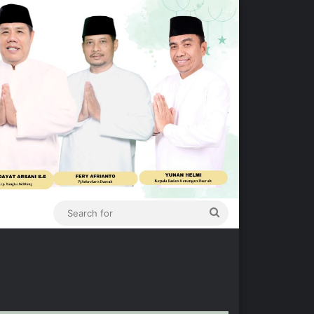
Search
for