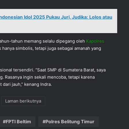
ndonesian Idol 2025 Pukau Juri, Judika: Lolos atau
ahun-tahun memang selalu dipegang oleh
Kapolres
ak hanya simbolis, tetapi juga sebagai amanah yang
osional tersendiri. “Saat SMP di Sumatera Barat, saya
g. Rasanya ingin sekali mencoba, tetapi karena
 dari jauh,” kenang Indra.
Laman berikutnya
FPTI Beltim
Polres Belitung Timur