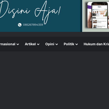
rnasional
Artikel
Opini
Politik
Hukum dan Kri