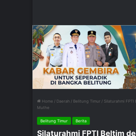
Home
/
Daerah
/
Belitung Timur
/
Silaturahmi FPTI
Muthe
Belitung Timur
Berita
Silaturahmi FPTI Beltim 