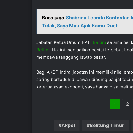
Baca juga
Shabrina Leonita Kontestan I
Tidak, Saya Mau Ajak Kamu Duet
Jabatan Ketua Umum FPTI
Beltim
selama bert
Beltim
. Hal ini menjadikan posisi tersebut tid
membawa tanggung jawab besar.
Bagi AKBP Indra, jabatan ini memiliki nilai em
sering berteduh di bawah dinding panjat tebin
keterbatasan ekonomi, saya hanya bisa melihat
1
2
Akpol
Belitung Timur