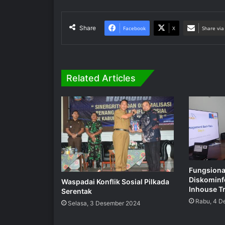
Share
Facebook
X
Share via
Related Articles
Fungsiona
Diskominfo
Waspadai Konflik Sosial Pilkada
Inhouse T
Serentak
Rabu, 4 D
Selasa, 3 Desember 2024