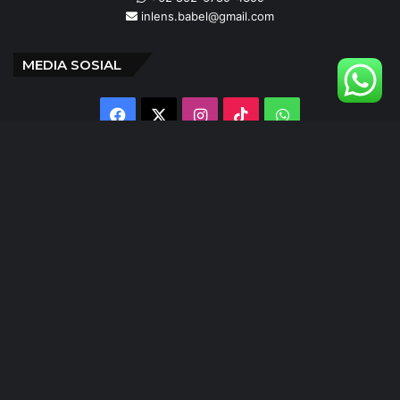
inlens.babel@gmail.com
MEDIA SOSIAL
Facebook
X
Instagram
TikTok
WhatsApp
@inlens._id
Follow Our IG
© Copyright 2024 | INLENS.id
Tentang Kami
Redaksi
Disclaimer
Kebijakan Privasi
Ketentuan Penggunaan
Pedoman Media Siber