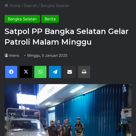
Home
/
Daerah
/
Bangka Selatan
Bangka Selatan
Berita
Satpol PP Bangka Selatan Gelar
Patroli Malam Minggu
inlens
Minggu, 5 Januari 2025
Facebook
X
WhatsApp
Telegram
Share via Email
Print