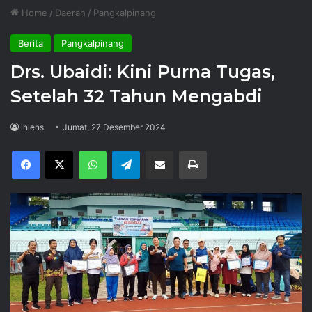
Home
/
Daerah
/
Pangkalpinang
Berita
Pangkalpinang
Drs. Ubaidi: Kini Purna Tugas,
Setelah 32 Tahun Mengabdi
inlens
Jumat, 27 Desember 2024
Facebook
X
WhatsApp
Telegram
Share via Email
Print