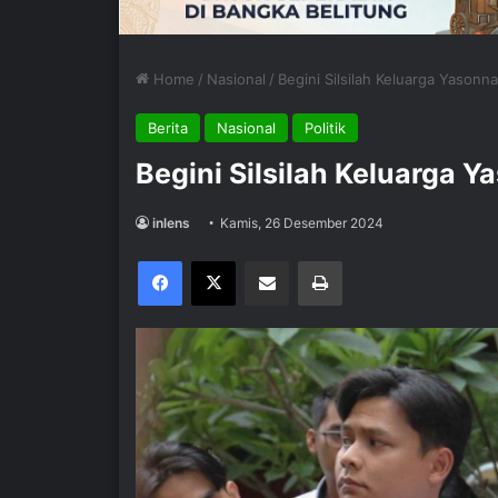
Home
/
Nasional
/
Begini Silsilah Keluarga Yasonn
Berita
Nasional
Politik
Begini Silsilah Keluarga Y
inlens
Kamis, 26 Desember 2024
Facebook
X
Share via Email
Print