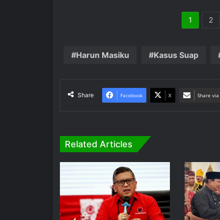
1
2
Harun Masiku
Kasus Suap
Share
Facebook
X
Share via
Related Articles