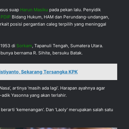
kasus suap
Harun Masiku
pada pekan lalu. Penyidik
P
PDIP
Bidang Hukum, HAM dan Perundang-undangan,
rkait posisi pergantian caleg terpilih yang meninggal
 1953 di
Sorkam
, Tapanuli Tengah, Sumatera Utara.
ibunya bernama R. Sihite, bersuku Batak.
istiyanto, Sekarang Tersangka KPK
asa’, artinya ‘masih ada lagi’. Harapan ayahnya agar
-adik Yasonna yang akan terlahir.
erarti ‘kemenangan’. Dan ‘Laoly’ merupakan salah satu