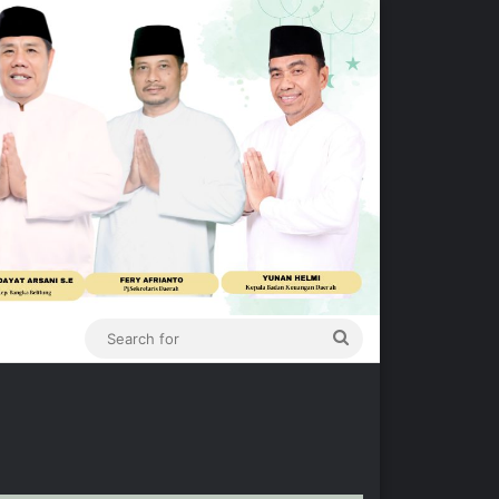
Search
for