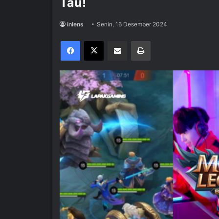
Tau!
inlens
Senin, 16 Desember 2024
Facebook
X
Share via Email
Print