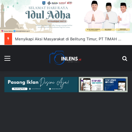
Menyikapi Aksi Masyarakat di Belitung Timur, PT TIMAH (Persero) Tbk Himbau Jaga Kondusifitas
Menu
Se