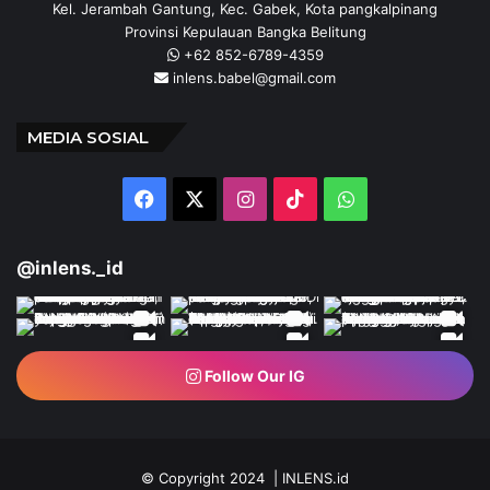
Kel. Jerambah Gantung, Kec. Gabek, Kota pangkalpinang
Provinsi Kepulauan Bangka Belitung
+62 852-6789-4359
inlens.babel@gmail.com
MEDIA SOSIAL
Facebook
X
Instagram
TikTok
WhatsApp
@inlens._id
Follow Our IG
© Copyright 2024 | INLENS.id