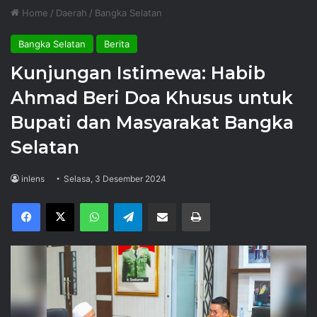
Home
/
Daerah
/
Bangka Selatan
Bangka Selatan
Berita
Kunjungan Istimewa: Habib
Ahmad Beri Doa Khusus untuk
Bupati dan Masyarakat Bangka
Selatan
inlens
Selasa, 3 Desember 2024
Facebook
X
WhatsApp
Telegram
Share via Email
Print