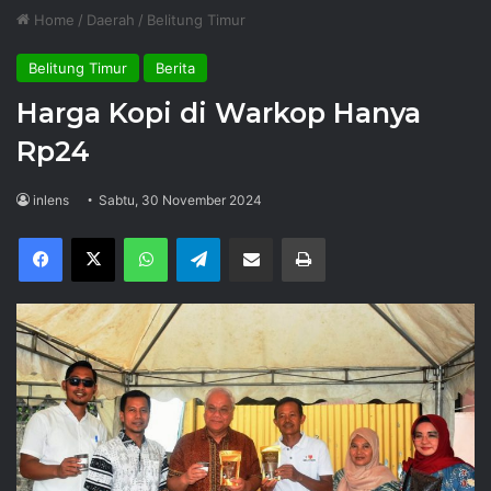
Home
/
Daerah
/
Belitung Timur
Belitung Timur
Berita
Harga Kopi di Warkop Hanya
Rp24
inlens
Sabtu, 30 November 2024
Facebook
X
WhatsApp
Telegram
Share via Email
Print