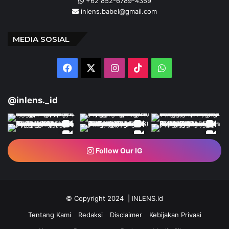
+62 852-6789-4359
inlens.babel@gmail.com
MEDIA SOSIAL
Facebook
X
Instagram
TikTok
WhatsApp
@inlens._id
Follow Our IG
© Copyright 2024 | INLENS.id
Tentang Kami
Redaksi
Disclaimer
Kebijakan Privasi