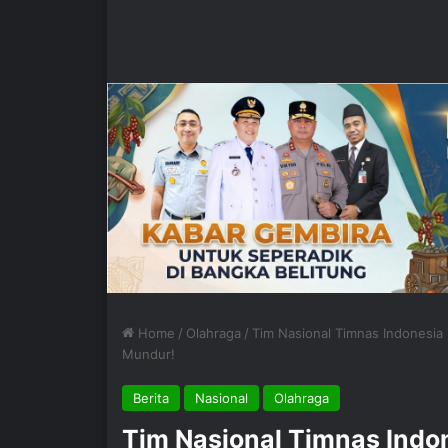
Home
/
Olahraga
/
Tim Nasional Timnas Indonesia
Mundur!
Berita
Nasional
Olahraga
Tim Nasional Timnas Indo