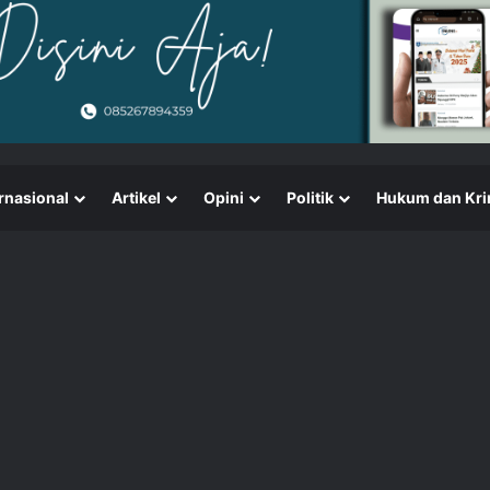
rnasional
Artikel
Opini
Politik
Hukum dan Kri