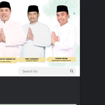
Search
for