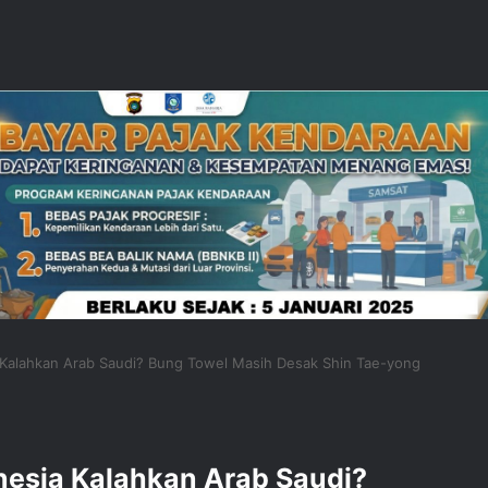
 Kalahkan Arab Saudi? Bung Towel Masih Desak Shin Tae-yong
nesia Kalahkan Arab Saudi?