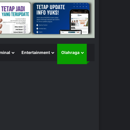
minal
Entertainment
Olahraga