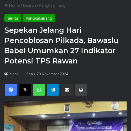
Home
/
Daerah
/
Pangkalpinang
Berita
Pangkalpinang
Sepekan Jelang Hari
Pencoblosan Pilkada, Bawaslu
Babel Umumkan 27 Indikator
Potensi TPS Rawan
inlens
Rabu, 20 November 2024
Facebook
X
WhatsApp
Telegram
Share via Email
Print