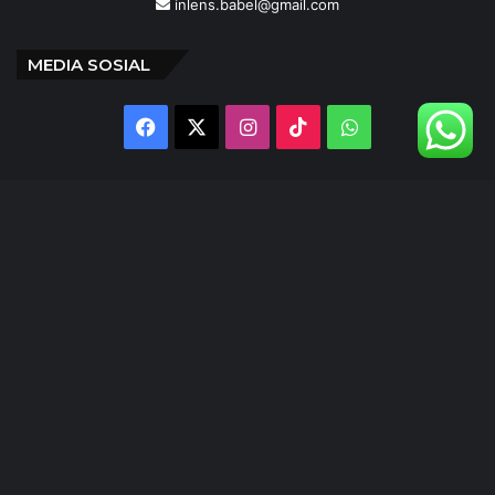
inlens.babel@gmail.com
MEDIA SOSIAL
Facebook
X
Instagram
TikTok
WhatsApp
@inlens._id
Follow Our IG
© Copyright 2024 | INLENS.id
Tentang Kami
Redaksi
Disclaimer
Kebijakan Privasi
Ketentuan Penggunaan
Pedoman Media Siber