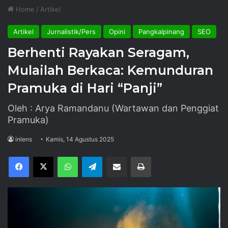
Home
/
Artikel
Artikel
Jurnalistik/Pers
Opini
Pangkalpinang
SEO
‎Berhenti Rayakan Seragam,
Mulailah Berkaca: Kemunduran
Pramuka di Hari “Panji”
Oleh : Arya Ramandanu (Wartawan dan Penggiat
Pramuka)
inlens
Kamis, 14 Agustus 2025
Facebook
X
WhatsApp
Telegram
Share via Email
Print