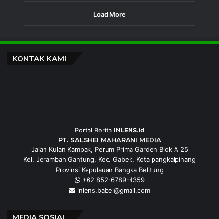
PT Timah, Tbk
Menyikapi Aksi Masyarakat di Belitung
Timur, PT TIMAH (Persero) Tbk Himbau
Jaga Kondusifitas
Jumat, 7 Agustus 2026
Ketua Komisi XII DPR RI Pastikan
Perpres Timah Segera Terbit,
Masyarakat Diminta Bersabar
Jumat, 7 Agustus 2026
BNN Apresiasi Komitmen PT TIMAH
Perkuat Pencegahan Narkoba di
Lingkungan Kerja dan Masyarakat
Jumat, 7 Agustus 2026
Load More