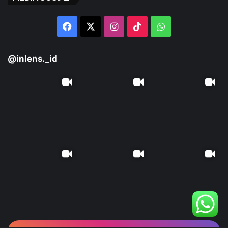
KONTAK KAMI
Portal Berita
INLENS.id
PT. SALSHEI MAHARANI MEDIA
Jalan Kulan Kampak, Perum Prima Garden Blok A 25
Kel. Jerambah Gantung, Kec. Gabek, Kota pangkalpinang
Provinsi Kepulauan Bangka Belitung
+62 852-6789-4359
inlens.babel@gmail.com
MEDIA SOSIAL
Facebook
X
Instagram
TikTok
WhatsApp