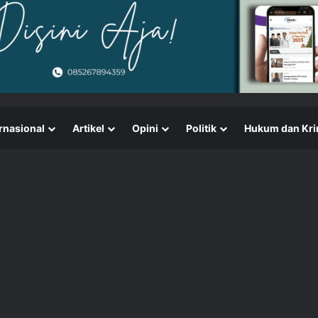
rnasional
Artikel
Opini
Politik
Hukum dan Kri