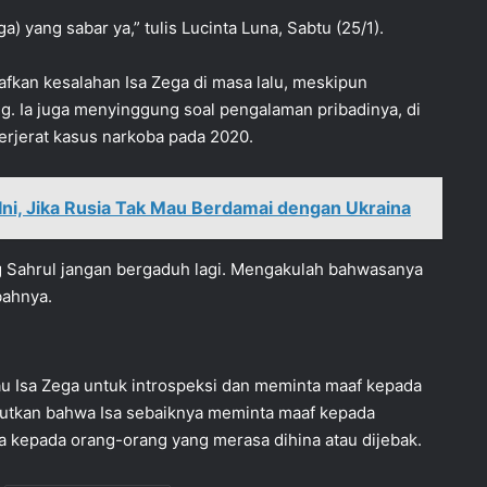
) yang sabar ya,” tulis Lucinta Luna, Sabtu (25/1).
kan kesalahan Isa Zega di masa lalu, meskipun
ng. Ia juga menyinggung soal pengalaman pribadinya, di
terjerat kasus narkoba pada 2020.
Ini, Jika Rusia Tak Mau Berdamai dengan Ukraina
g Sahrul jangan bergaduh lagi. Mengakulah bahwasanya
bahnya.
u Isa Zega untuk introspeksi dan meminta maaf kepada
butkan bahwa Isa sebaiknya meminta maaf kepada
a kepada orang-orang yang merasa dihina atau dijebak.