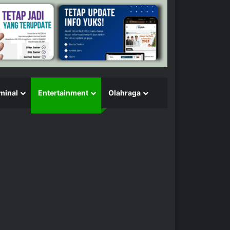
minal
Entertainment
Olahraga