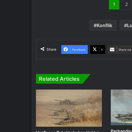
1
2
Konflik
Lu
Share
Facebook
X
Share via
Related Articles
Perbandin