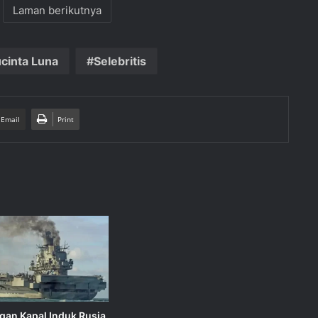
Laman berikutnya
cinta Luna
Selebritis
 Email
Print
gan Kapal Induk Rusia