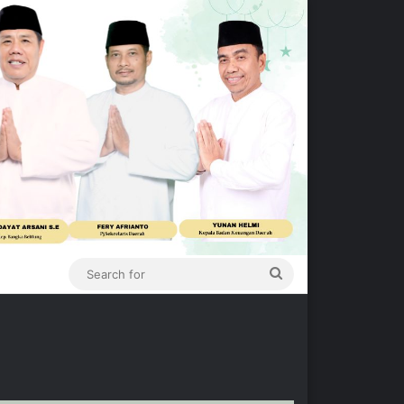
Search
for