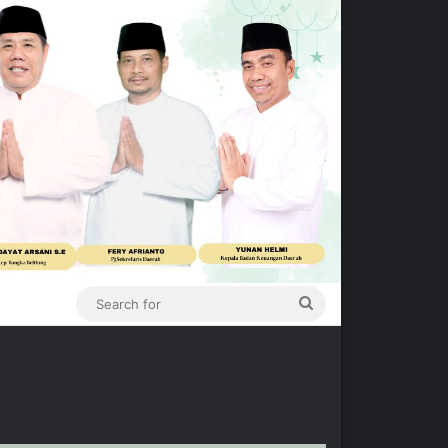
Search
for