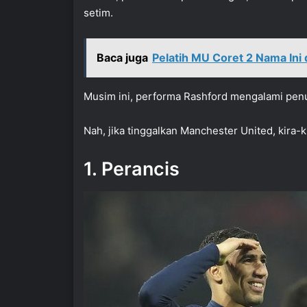
setim.
Baca juga
Pelatih MU Coret 2 Nama Ini
Musim ini, performa Rashford mengalami penu
Nah, jika tinggalkan Manchester United, kira-
1. Perancis